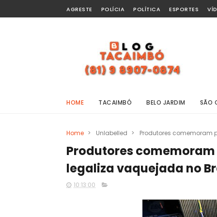
AGRESTE
POLÍCIA
POLÍTICA
ESPORTES
VÍ
HOME
TACAIMBÓ
BELO JARDIM
SÃO 
Home
>
Unlabelled
>
Produtores comemoram pr
Produtores comemoram 
legaliza vaquejada no Br
10:13:00