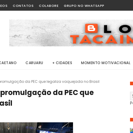
DEOS
CONTATOS
COLABORE
GRUPO NO WHATSAPP
CAETANO
CARUARU
+ CIDADES
MOMENTO MOTIVACIONAL
omulgação da PEC que legaliza vaquejada no Brasil
promulgação da PEC que
asil
P