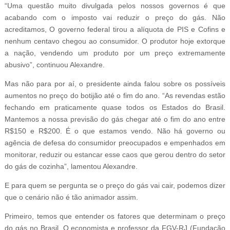
“Uma questão muito divulgada pelos nossos governos é que
acabando com o imposto vai reduzir o preço do gás. Não
acreditamos, O governo federal tirou a alíquota de PIS e Cofins e
nenhum centavo chegou ao consumidor. O produtor hoje extorque
a nação, vendendo um produto por um preço extremamente
abusivo”, continuou Alexandre.
Mas não para por aí, o presidente ainda falou sobre os possíveis
aumentos no preço do botijão até o fim do ano. “As revendas estão
fechando em praticamente quase todos os Estados do Brasil.
Mantemos a nossa previsão do gás chegar até o fim do ano entre
R$150 e R$200. É o que estamos vendo. Não há governo ou
agência de defesa do consumidor preocupados e empenhados em
monitorar, reduzir ou estancar esse caos que gerou dentro do setor
do gás de cozinha”, lamentou Alexandre.
E para quem se pergunta se o preço do gás vai cair, podemos dizer
que o cenário não é tão animador assim.
Primeiro, temos que entender os fatores que determinam o preço
do gás no Brasil. O economista e professor da FGV-RJ (Fundação