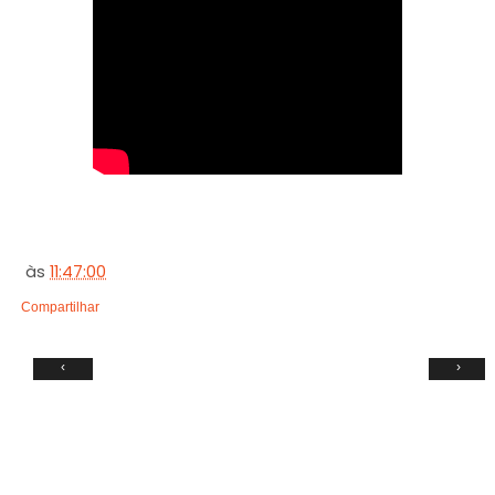
às
11:47:00
Compartilhar
‹
›