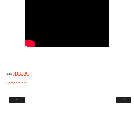
às
11:50:00
Compartilhar
‹
›