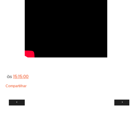
às
15:15:00
Compartilhar
‹
›