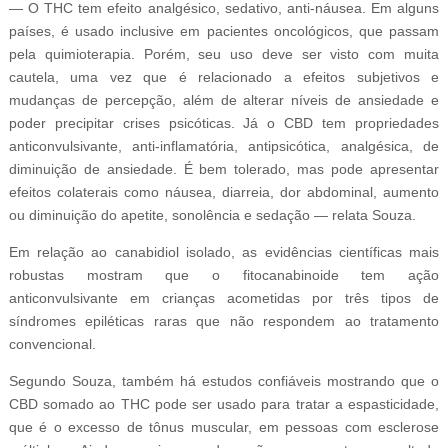
— O THC tem efeito analgésico, sedativo, anti-náusea. Em alguns
países, é usado inclusive em pacientes oncológicos, que passam
pela quimioterapia. Porém, seu uso deve ser visto com muita
cautela, uma vez que é relacionado a efeitos subjetivos e
mudanças de percepção, além de alterar níveis de ansiedade e
poder precipitar crises psicóticas. Já o CBD tem propriedades
anticonvulsivante, anti-inflamatória, antipsicótica, analgésica, de
diminuição de ansiedade. É bem tolerado, mas pode apresentar
efeitos colaterais como náusea, diarreia, dor abdominal, aumento
ou diminuição do apetite, sonolência e sedação — relata Souza.
Em relação ao canabidiol isolado, as evidências científicas mais
robustas mostram que o fitocanabinoide tem ação
anticonvulsivante em crianças acometidas por três tipos de
síndromes epiléticas raras que não respondem ao tratamento
convencional.
Segundo Souza, também há estudos confiáveis mostrando que o
CBD somado ao THC pode ser usado para tratar a espasticidade,
que é o excesso de tônus muscular, em pessoas com esclerose