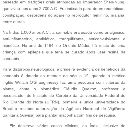
baseado em tradições orais atribuídas ao Imperador Shen-Nung,
que viveu nos anos 2.700 A.C. Era indicada para dores reumáticas,
constipação, desordens do aparelho reprodutor feminino, malária,
entre outros.
Na Índia, 1.000 anos A.C., a cannabis era usada como analgésico,
anti-inflamatório, antibiótico, tranquilizante, anticonvulsivante e
hipnótico. No ano de 1464, no Oriente Médio, há relato de uma
criança com epilepsia que teria se curado após usar resina da
cannabis.
Para distúrbios neurológicos, a primeira evidência de benefícios da
cannabis é datada da metade do século 19, quando o médico
inglês William O'Shaughnessy faz uma pesquisa com tinturas da
planta, conta o biomédico Cláudio Queiroz, professor e
pesquisador do Instituto do Cérebro da Universidade Federal do
Rio Grande do Norte (UFRN), primeira e única universidade do
Brasil a receber autorização da Agência Nacional de Vigilância
Sanitária (Anvisa) para plantar maconha com fins de pesquisa.
— Ele descreve vários casos clínicos, na Índia, inclusive de