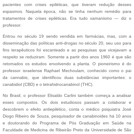
pacientes com crises epiléticas, que tiveram redução desses
espasmos. Naquela época, não se tinha nenhum remédio para
tratamentos de crises epiléticas. Era tudo xamanismo — diz o
professor.
Entrou no século 19 sendo vendida em farmácias, mas, com a
disseminação das políticas anti-drogas no século 20, seu uso para
fins terapêuticos foi escanteado e as pesquisas que vicejavam a
respeito se reduziram. Somente a partir dos anos 1960 é que são
retomados os estudos envolvendo a planta. O pioneirismo é do
professor israelense Raphael Mechoulam, conhecido como o pai
da cannabis, que identificou duas substâncias importantes: o
canabidiol (CBD) e o tetrahidrocanabinol (THC).
No Brasil, o professor Elisaldo Carlini também começa a analisar
esses compostos. Os dois estudiosos passam a colaborar e
descobrem o efeito antiepilético, conta o médico psiquiatra José
Diogo Ribeiro de Souza, pesquisador de canabinoides há 10 anos
e doutorando do Programa de Pós Graduação em Saúde na
Faculdade de Medicina de Ribeirão Preto da Universidade de São