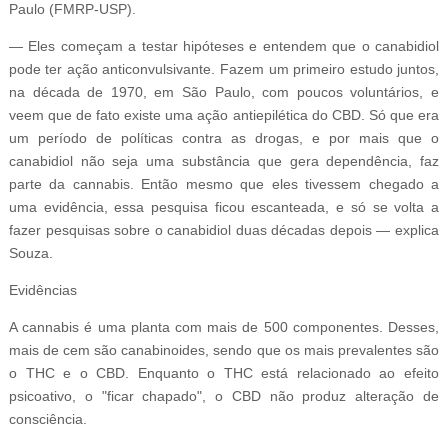
Paulo (FMRP-USP).
— Eles começam a testar hipóteses e entendem que o canabidiol
pode ter ação anticonvulsivante. Fazem um primeiro estudo juntos,
na década de 1970, em São Paulo, com poucos voluntários, e
veem que de fato existe uma ação antiepilética do CBD. Só que era
um período de políticas contra as drogas, e por mais que o
canabidiol não seja uma substância que gera dependência, faz
parte da cannabis. Então mesmo que eles tivessem chegado a
uma evidência, essa pesquisa ficou escanteada, e só se volta a
fazer pesquisas sobre o canabidiol duas décadas depois — explica
Souza.
Evidências
A cannabis é uma planta com mais de 500 componentes. Desses,
mais de cem são canabinoides, sendo que os mais prevalentes são
o THC e o CBD. Enquanto o THC está relacionado ao efeito
psicoativo, o "ficar chapado", o CBD não produz alteração de
consciência.