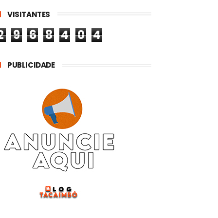
VISITANTES
2
9
6
8
4
0
4
PUBLICIDADE