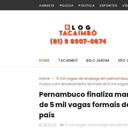
AGRESTE
POLÍCIA
POLÍTICA
ESPORTES
VÍ
HOME
TACAIMBÓ
BELO JARDIM
SÃO 
Home
>
5 mil vagas de emprego em pernambu
março com encerramento de mais de 5 mil vagas 
Pernambuco finaliza ma
de 5 mil vagas formais d
país
16:14:00
5 mil vagas de emprego em pern