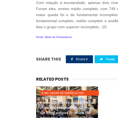
Com relação à escolaridade, apenas dois níve
Foram eles, ensino médio completo, com 749 n
maior queda foi o de fundamental incomplet
fundamental completo, médio completo e analf
lista o grupo com superior incompleto, -25.
Fonte: Diario de Pernambuco
SHARE THIS
Share it
Tweet
RELATED POSTS
5 MIL VAGAS DE EMPREGO EM
PERNAMBUCO
Pernambuco finaliza março
com encerramento de mais
de 5 mil vagas formais de
emprego, pior resultado do