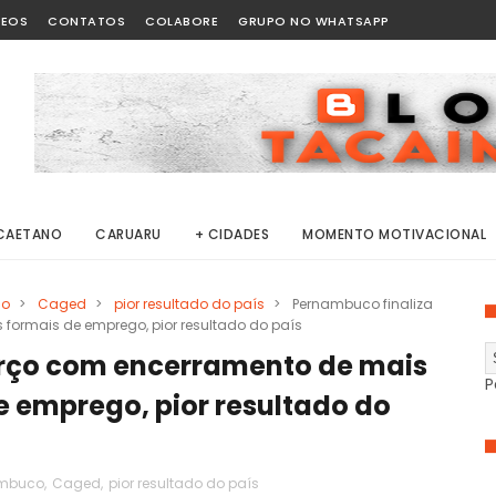
DEOS
CONTATOS
COLABORE
GRUPO NO WHATSAPP
CAETANO
CARUARU
+ CIDADES
MOMENTO MOTIVACIONAL
co
>
Caged
>
pior resultado do país
>
Pernambuco finaliza
formais de emprego, pior resultado do país
rço com encerramento de mais
P
e emprego, pior resultado do
ambuco
,
Caged
,
pior resultado do país