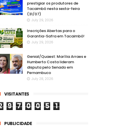
prestigiar os produtores de
Tacaimbó nesta sexta-feira
(31/07)
July 29, 2026
Inscrições Abertas para o
Garantia-Safra em Tacaimbó!
July 29, 2026
Genial/Quaest: Marília Arraes e
Humberto Costa lideram
disputa pelo Senado em
Pernambuco
July 28, 2026
VISITANTES
2
9
7
0
0
5
1
PUBLICIDADE