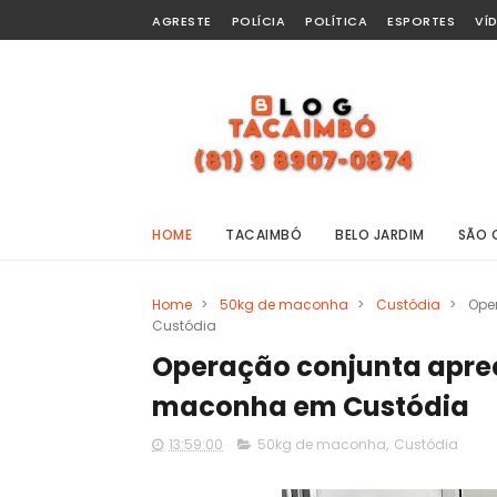
AGRESTE
POLÍCIA
POLÍTICA
ESPORTES
VÍ
HOME
TACAIMBÓ
BELO JARDIM
SÃO 
Home
>
50kg de maconha
>
Custódia
>
Ope
Custódia
Operação conjunta apree
maconha em Custódia
13:59:00
50kg de maconha
,
Custódia