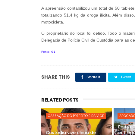
A apreensão contabilizou um total de 50 table
totalizando 51,4 kg da droga ilícita. Além dis
motocicleta.
O proprietário do local foi detido. Todo o mate
Delegacia de Polícia Civil de Custódia para as de
Fonte: G1
SHARE THIS
Share it
Tweet
RELATED POSTS
CASSAÇÃO DO PREFEITO E DA VICE
AFOGADO
Pedro 
Custódia vive clima de
entrega