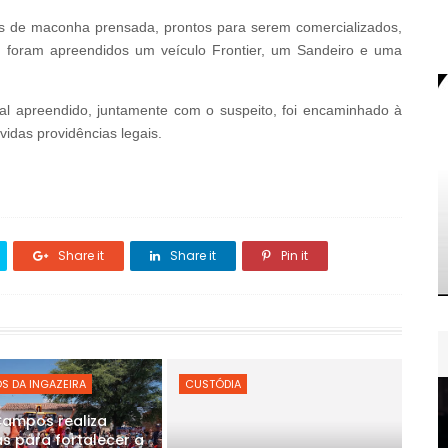
tes de maconha prensada, prontos para serem comercializados,
so, foram apreendidos um veículo Frontier, um Sandeiro e uma
rial apreendido, juntamente com o suspeito, foi encaminhado à
vidas providências legais.
Share it
Share it
Pin it
S DA INGAZEIRA
CUSTÓDIA
Campos realiza
s para fortalecer a