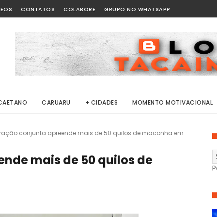
DEOS
CONTATOS
COLABORE
GRUPO NO WHATSAPP
CAETANO
CARUARU
+ CIDADES
MOMENTO MOTIVACIONAL
ração conjunta apreende mais de 50 quilos de maconha em
nde mais de 50 quilos de
P