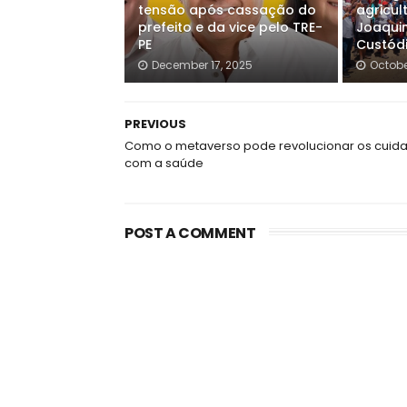
tensão após cassação do
agricul
prefeito e da vice pelo TRE-
Joaqui
PE
Custód
December 17, 2025
Octobe
PREVIOUS
Como o metaverso pode revolucionar os cuid
com a saúde
POST A COMMENT