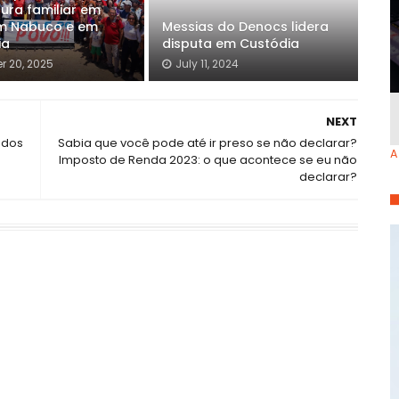
tura familiar em
m Nabuco e em
Messias do Denocs lidera
ia
disputa em Custódia
r 20, 2025
July 11, 2024
NEXT
ados
Sabia que você pode até ir preso se não declarar?
A
Imposto de Renda 2023: o que acontece se eu não
declarar?