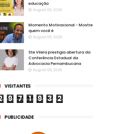
educação
August 06, 2026
Momento Motivacional - Mostre
quem você é
August 05, 2026
Ste Vilela prestigia abertura da
Conferência Estadual da
Advocacia Pernambucana
August 05, 2026
VISITANTES
2
9
7
1
9
3
2
PUBLICIDADE