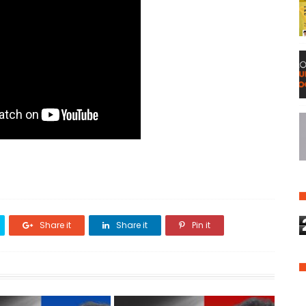
Share it
Share it
Pin it