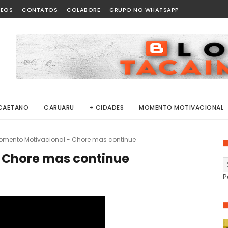
DEOS
CONTATOS
COLABORE
GRUPO NO WHATSAPP
CAETANO
CARUARU
+ CIDADES
MOMENTO MOTIVACIONAL
omento Motivacional - Chore mas continue
 Chore mas continue
P