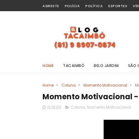
AGRESTE
POLÍCIA
POLÍTICA
ESPORTES
VÍ
HOME
TACAIMBÓ
BELO JARDIM
SÃO 
Home
>
Coluna
>
Momento Motivacional
>
M
Momento Motivacional -
13:19:00
Coluna
,
Momento Motivacional