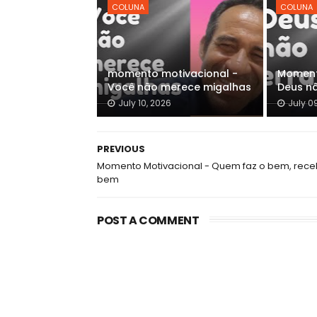
COLUNA
COLUNA
momento motivacional -
Moment
Você não merece migalhas
Deus n
July 10, 2026
July 0
PREVIOUS
Momento Motivacional - Quem faz o bem, rece
bem
POST A COMMENT