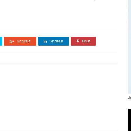
Share it
Share it
Pin it
J