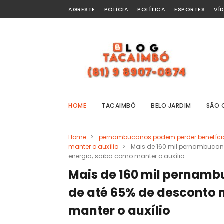
AGRESTE
POLÍCIA
POLÍTICA
ESPORTES
VÍ
HOME
TACAIMBÓ
BELO JARDIM
SÃO 
Home
>
pernambucanos podem perder benefício
manter o auxílio
>
Mais de 160 mil pernambucan
energia; saiba como manter o auxílio
Mais de 160 mil pernamb
de até 65% de desconto 
manter o auxílio