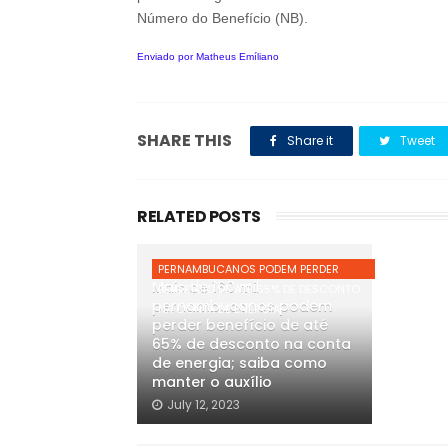
Número do Benefício (NB).
Enviado por Matheus Emíliano
SHARE THIS
Share it
Tweet
RELATED POSTS
PERNAMBUCANOS PODEM PERDER
Mais de 160 mil
BENEFÍCIO DE ATÉ 65% DE DESCONTO
pernambucanos podem
NA CONTA DE ENERGIA
perder benefício de até
65% de desconto na conta
de energia; saiba como
manter o auxílio
July 12, 2023