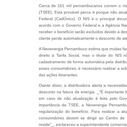
Cerca de 161 mil pernambucanos correm o risco
(TSEE). Esta provável perca é porque não atu
Federal (CadÚnico). O NIS é o principal doc
acordo com o Governo Federal e a Agência Nacio
receber o benefício serão excluídos devido à des
cliente perde automaticamente o desconto de at
A Neoenergia Pernambuco estima que muitas fam
direito à Tarifa Social, mas o titular do NI
cadastramento de forma automática pela distri
esses consumidores, é necessário realizar a so
das ações itinerantes.
Diante disso, a distribuidora alerta a necessi
desconto na fatura de energia. _“É importante 
em caso de não atualização é feita pelo Gov
importância da TSEE, a Neoenergia Pernambuc
regularização do benefício. Para realizar a a
consumidores devem se dirigir ao Centro de 
reside”_, esclareceu a superintendente comercia