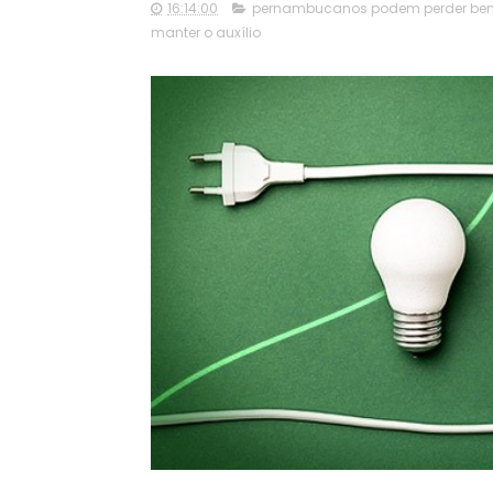
16:14:00
pernambucanos podem perder benef
manter o auxílio