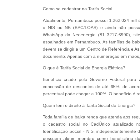
Como se cadastrar na Tarifa Social
Atualmente, Pernambuco possui 1.262.024 milhão
o NIS ou NB (BPC/LOAS) e ainda não possu
WhatsApp da Neoenergia (81 3217-6990), sit
espalhados em Pernambuco. As famílias de bai
devem se dirigir a um Centro de Referência e As
documento. Apenas com a numeração em mãos, o c
O que é Tarifa Social de Energia Elétrica?
Benefício criado pelo Governo Federal para 
concessão de descontos de até 65%, de acord
percentual pode chegar a 100%. O benefício é r
Quem tem o direito à Tarifa Social de Energia?
Toda família de baixa renda que atenda aos requ
o cadastro social no CadÚnico atualizado 
Identificação Social - NIS, independentemente d
possuem algum membro como beneficiário do 