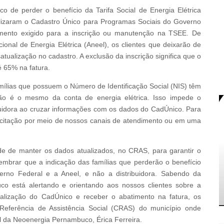
 de perder o benefício da Tarifa Social de Energia Elétrica
alizaram o Cadastro Único para Programas Sociais do Governo
umento exigido para a inscrição ou manutenção na TSEE. De
nal de Energia Elétrica (Aneel), os clientes que deixarão de
atualização no cadastro. A exclusão da inscrição significa que o
é 65% na fatura.
ílias que possuem o Número de Identificação Social (NIS) têm
S não é o mesmo da conta de energia elétrica. Isso impede o
buidora ao cruzar informações com os dados do CadÚnico. Para
licitação por meio de nossos canais de atendimento ou em uma
dade de manter os dados atualizados, no CRAS, para garantir o
lembrar que a indicação das famílias que perderão o benefício
erno Federal e a Aneel, e não a distribuidora. Sabendo da
o está alertando e orientando aos nossos clientes sobre a
tualização do CadÚnico e receber o abatimento na fatura, os
Referência de Assistência Social (CRAS) do município onde
l da Neoenergia Pernambuco, Érica Ferreira.