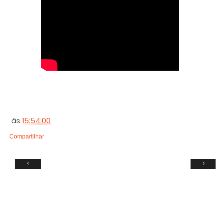
às
15:54:00
Compartilhar
‹
›