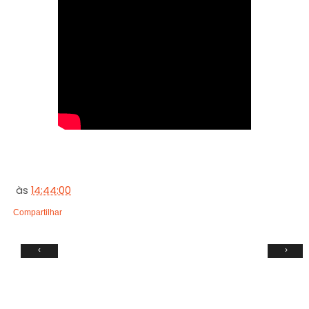
às
14:44:00
Compartilhar
‹
›