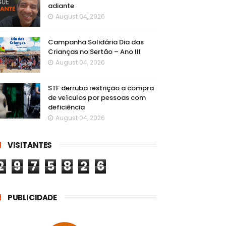
adiante
August 04, 2026
Campanha Solidária Dia das
Crianças no Sertão – Ano III
August 04, 2026
STF derruba restrição a compra
de veículos por pessoas com
deficiência
August 04, 2026
VISITANTES
2
9
7
5
8
2
6
PUBLICIDADE