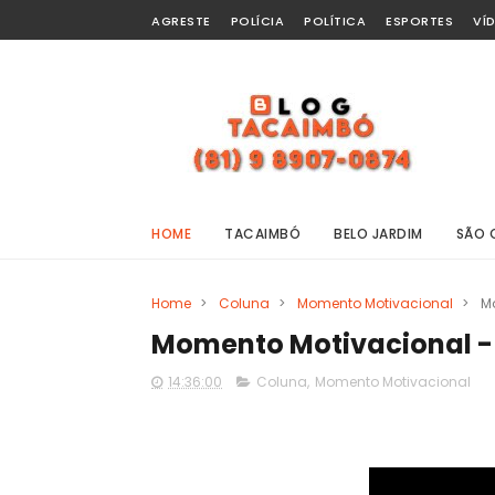
AGRESTE
POLÍCIA
POLÍTICA
ESPORTES
VÍ
HOME
TACAIMBÓ
BELO JARDIM
SÃO 
Home
>
Coluna
>
Momento Motivacional
>
M
Momento Motivacional -
14:36:00
Coluna
,
Momento Motivacional