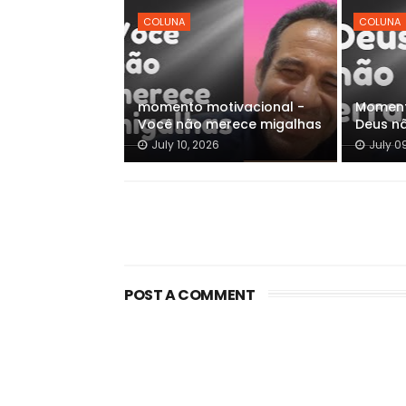
COLUNA
COLUNA
momento motivacional -
Moment
Você não merece migalhas
Deus n
July 10, 2026
July 0
POST A COMMENT