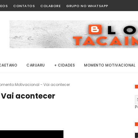
DEOS
CONTATOS
COLABORE
GRUPO NO WHATSAPP
CAETANO
CARUARU
+ CIDADES
MOMENTO MOTIVACIONAL
omento Motivacional - Vai acontecer
 Vai acontecer
P