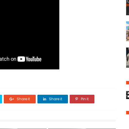
Share it
Share it
Pin it