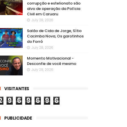
corrupção e estelionato são
alvo de operação da Polícia
Civil em Caruaru
July 28, 2026
Salão de Cida de Jorge, Sítio
Cacimba Nova, Os garotinhos
do Forró
July 28, 2026
Momento Motivacional -
Desconfie de você mesmo
July 28, 2026
VISITANTES
2
9
6
9
6
9
6
PUBLICIDADE