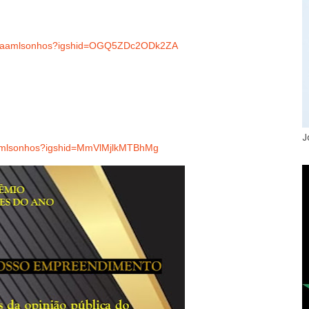
ritmaamlsonhos?igshid=OGQ5ZDc2ODk2ZA
J
ipemlsonhos?igshid=MmVlMjlkMTBhMg