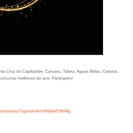
nta Cruz do Capibaribe, Caruaru, Tabira, Aguas Belas, Carpina,
 concurso melhores do ano. Participem!
tesmlsonhos?igshid=MmVlMjlkMTBhMg