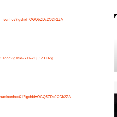
oresmlsonhos?igshid=OGQ5ZDc2ODk2ZA
cruzdoc?igshid=YzAwZjE1ZTI0Zg
ruarumlsonhos01?igshid=OGQ5ZDc2ODk2ZA