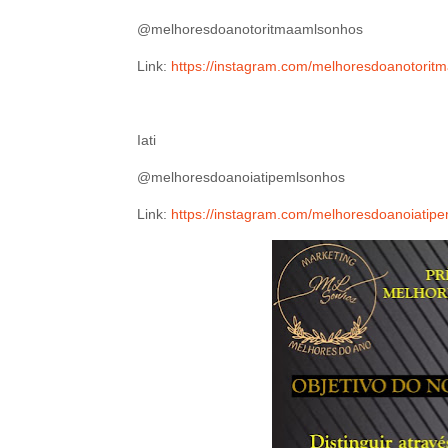
@melhoresdoanotoritmaamlsonhos
Link:
https://instagram.com/melhoresdoanoto
Iati
@melhoresdoanoiatipemlsonhos
Link:
https://instagram.com/melhoresdoanoiat