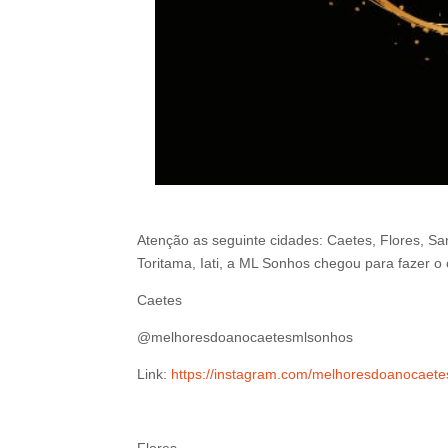
Atenção as seguinte cidades: Caetes, Flores, Sa
Toritama, Iati, a ML Sonhos chegou para fazer o
Caetes
@melhoresdoanocaetesmlsonhos
Link:
https://instagram.com/melhoresdoanocae