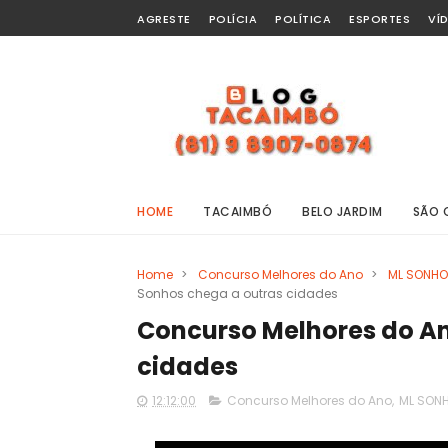
AGRESTE
POLÍCIA
POLÍTICA
ESPORTES
VÍ
HOME
TACAIMBÓ
BELO JARDIM
SÃO 
Home
>
Concurso Melhores do Ano
>
ML SONH
Sonhos chega a outras cidades
Concurso Melhores do An
cidades
12:12:00
Concurso Melhores do Ano
,
ML SON