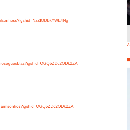
ramlsonhoss?igshid=NzZlODBkYWE4Ng
A
sonhosaguasblas?igshid=OGQ5ZDc2ODk2ZA
rpinamlsonhos?igshid=OGQ5ZDc2ODk2ZA