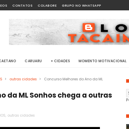
DEOS
CONTATOS
COLABORE
GRUPO NO WHATSAPP
CAETANO
CARUARU
+ CIDADES
MOMENTO MOTIVACIONAL
OS
>
outras cidades
>
Concurso Melhores do Ano da ML
o da ML Sonhos chega a outras
P
HOS
,
outras cidades