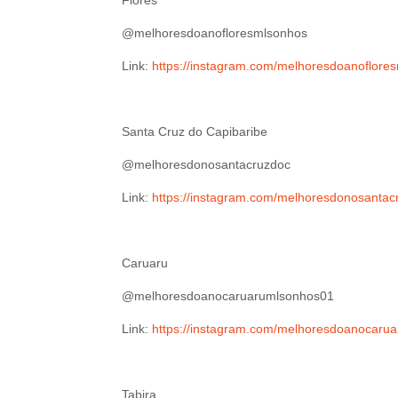
Flores
@melhoresdoanofloresmlsonhos
Link:
https://instagram.com/melhoresdoanofl
Santa Cruz do Capibaribe
@melhoresdonosantacruzdoc
Link:
https://instagram.com/melhoresdonosanta
Caruaru
@melhoresdoanocaruarumlsonhos01
Link:
https://instagram.com/melhoresdoanoca
Tabira