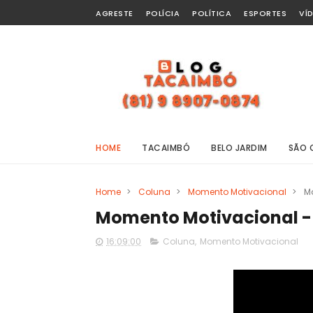
AGRESTE
POLÍCIA
POLÍTICA
ESPORTES
VÍ
HOME
TACAIMBÓ
BELO JARDIM
SÃO 
Home
>
Coluna
>
Momento Motivacional
>
Mo
Momento Motivacional - 
16:09:00
Coluna
,
Momento Motivacional