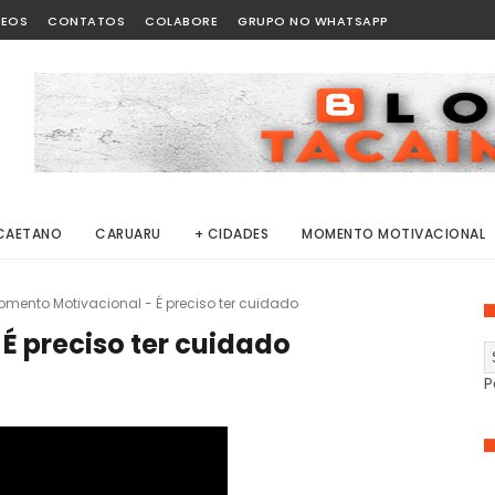
DEOS
CONTATOS
COLABORE
GRUPO NO WHATSAPP
CAETANO
CARUARU
+ CIDADES
MOMENTO MOTIVACIONAL
mento Motivacional - É preciso ter cuidado
É preciso ter cuidado
P