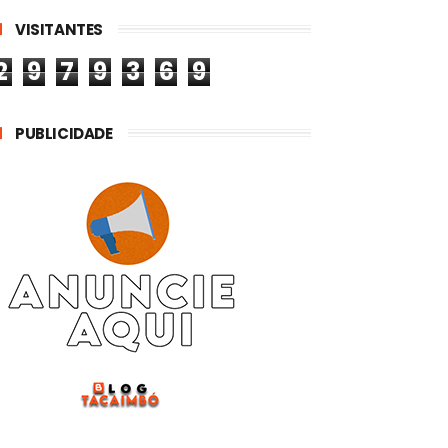
VISITANTES
2
9
7
9
3
6
9
PUBLICIDADE