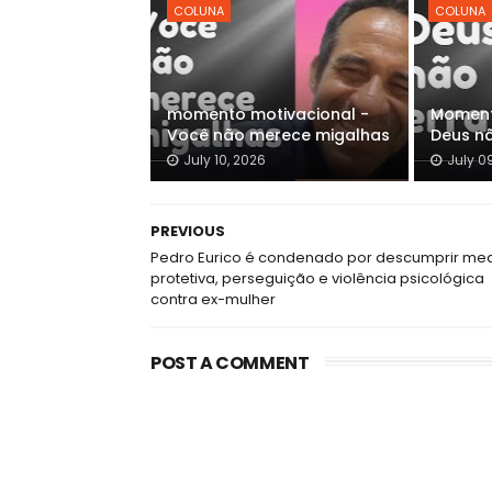
COLUNA
COLUNA
momento motivacional -
Moment
Você não merece migalhas
Deus n
July 10, 2026
July 0
PREVIOUS
Pedro Eurico é condenado por descumprir me
protetiva, perseguição e violência psicológica
contra ex-mulher
POST A COMMENT