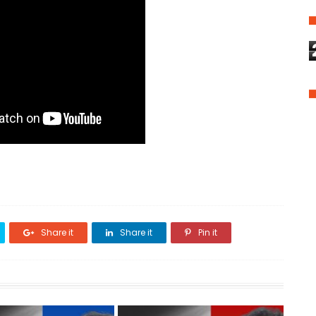
Share it
Share it
Pin it