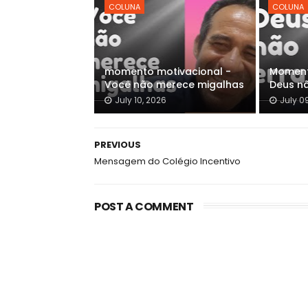
COLUNA
COLUNA
momento motivacional -
Moment
Você não merece migalhas
Deus n
July 10, 2026
July 0
PREVIOUS
Mensagem do Colégio Incentivo
POST A COMMENT