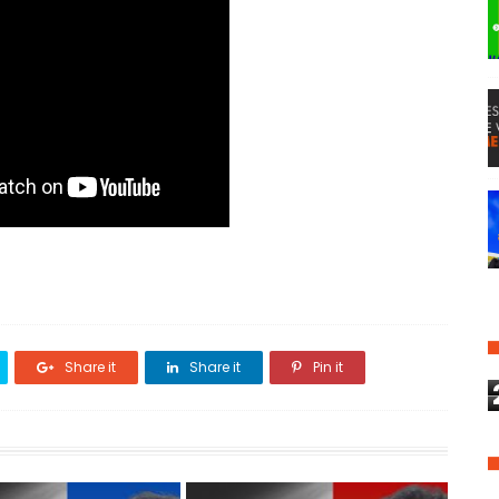
Share it
Share it
Pin it