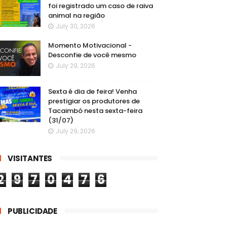
foi registrado um caso de raiva
animal na região
July 30, 2026
Momento Motivacional -
Desconfie de você mesmo
July 29, 2026
Sexta é dia de feira! Venha
prestigiar os produtores de
Tacaimbó nesta sexta-feira
(31/07)
July 29, 2026
VISITANTES
2
9
7
0
4
7
6
PUBLICIDADE