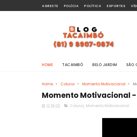
AGRESTE
POLÍCIA
POLÍTICA
ESPORTES
VÍ
HOME
TACAIMBÓ
BELO JARDIM
SÃO 
Home
>
Coluna
>
Momento Motivacional
>
M
Momento Motivacional - 
12:18:00
Coluna
,
Momento Motivacional