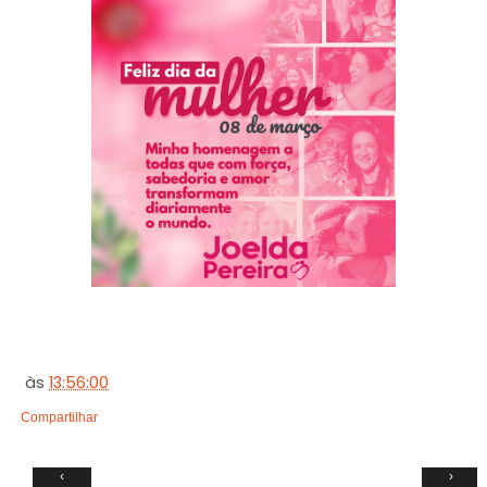
às
13:56:00
Compartilhar
‹
›