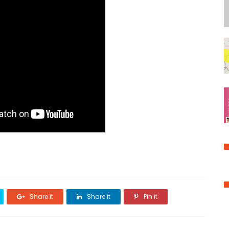
Share it
Share it
Pin it