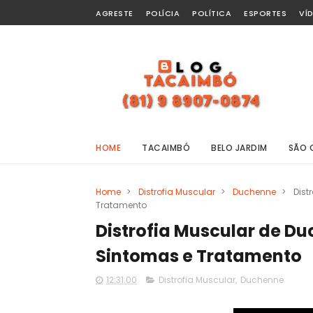
AGRESTE
POLÍCIA
POLÍTICA
ESPORTES
VÍ
HOME
TACAIMBÓ
BELO JARDIM
SÃO 
Home
>
Distrofia Muscular
>
Duchenne
>
Dist
Tratamento
Distrofia Muscular de Du
Sintomas e Tratamento
12:31:00
Distrofia Muscular
,
Duchenne