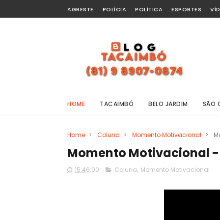
AGRESTE
POLÍCIA
POLÍTICA
ESPORTES
VÍ
HOME
TACAIMBÓ
BELO JARDIM
SÃO 
Home
>
Coluna
>
Momento Motivacional
>
M
Momento Motivacional -
15:46:00
Coluna
,
Momento Motivacional