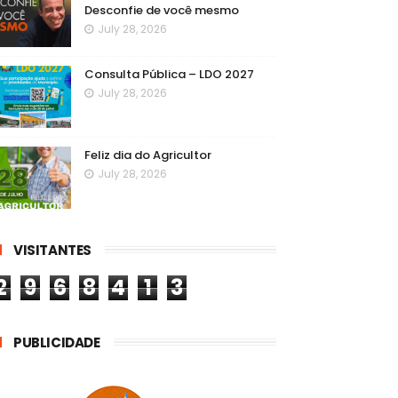
Desconfie de você mesmo
July 28, 2026
Consulta Pública – LDO 2027
July 28, 2026
Feliz dia do Agricultor
July 28, 2026
VISITANTES
2
9
6
8
4
1
3
PUBLICIDADE