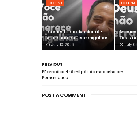
COLUNA
COLUNA
momento motivacional -
Moment
Você não merece migalhas
Deus n
July 10, 2026
July 0
PREVIOUS
PF erradica 448 mil pés de maconha em
Pernambuco
POST A COMMENT