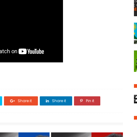
Share it
Share it
Pin it