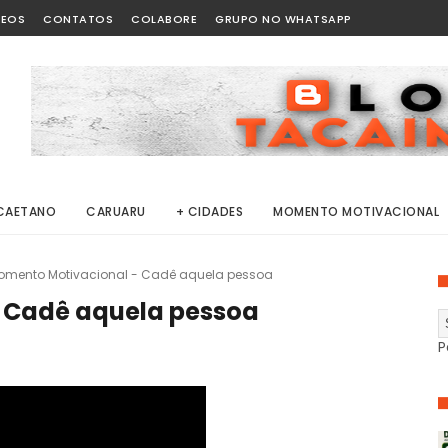
DEOS
CONTATOS
COLABORE
GRUPO NO WHATSAPP
CAETANO
CARUARU
+ CIDADES
MOMENTO MOTIVACIONAL
omento Motivacional - Cadê aquela pessoa
 Cadê aquela pessoa
P