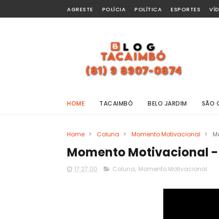
AGRESTE
POLÍCIA
POLÍTICA
ESPORTES
VÍ
HOME
TACAIMBÓ
BELO JARDIM
SÃO 
Home
>
Coluna
>
Momento Motivacional
>
M
Momento Motivacional -
17:27:00
Coluna
,
Momento Motivacional