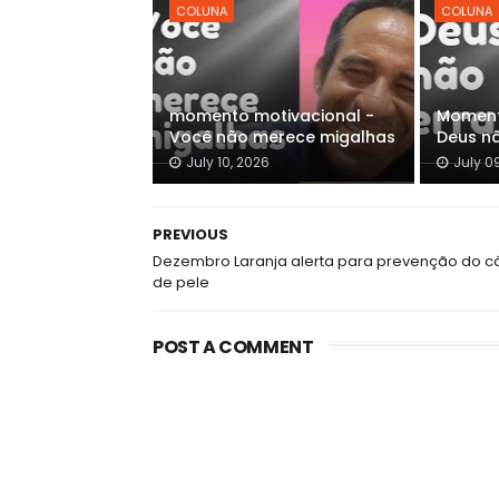
COLUNA
COLUNA
momento motivacional -
Moment
Você não merece migalhas
Deus n
July 10, 2026
July 0
PREVIOUS
Dezembro Laranja alerta para prevenção do c
de pele
POST A COMMENT