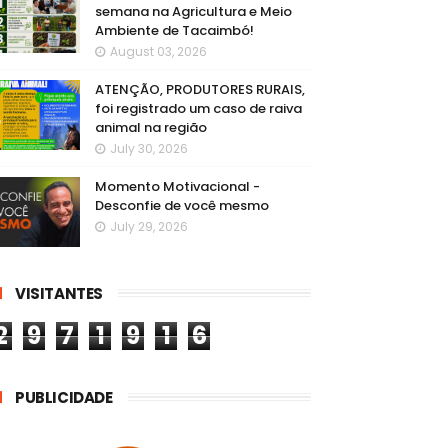
semana na Agricultura e Meio
Ambiente de Tacaimbó!
August 03, 2026
ATENÇÃO, PRODUTORES RURAIS,
foi registrado um caso de raiva
animal na região
July 30, 2026
Momento Motivacional -
Desconfie de você mesmo
July 29, 2026
VISITANTES
2
9
7
1
9
1
6
PUBLICIDADE