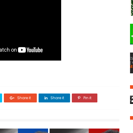
Share it
Share it
Pin it