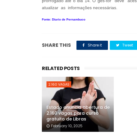
prorrogado até o dia 14. O ges-tor deve aces
atualizar as informações necessárias.
Fonte: Diario de Pernambuco
SHARE THIS
Share it
Tweet
RELATED POSTS
2.160 VAGAS
Estado anuncia abertura de
2.160 vagas para curso
gratuito de Libras
February 10, 2025