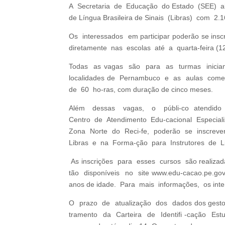
A Secretaria de Educação do Estado (SEE) abre
de Língua Brasileira de Sinais (Libras) com 2.
Os interessados em participar poderão se in
diretamente nas escolas até a quarta-feira (1
Todas as vagas são para as turmas iniciante
localidades de Pernambuco e as aulas come
de 60 ho-ras, com duração de cinco meses.
Além dessas vagas, o públi-co atendido 
Centro de Atendimento Edu-cacional Especia
Zona Norte do Reci-fe, poderão se inscreve
Libras e na Forma-ção para Instrutores de Li
As inscrições para esses cursos são realiza
tão disponíveis no site www.edu-cacao.pe.gov.b
anos de idade. Para mais informações, os inter
O prazo de atualização dos dados dos gestore
tramento da Carteira de Identifi -cação Est