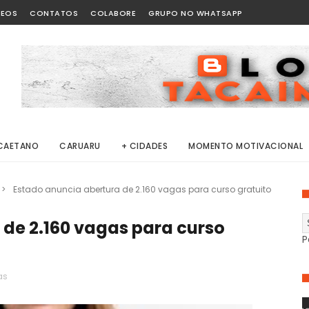
DEOS
CONTATOS
COLABORE
GRUPO NO WHATSAPP
CAETANO
CARUARU
+ CIDADES
MOMENTO MOTIVACIONAL
>
Estado anuncia abertura de 2.160 vagas para curso gratuito
 de 2.160 vagas para curso
P
as