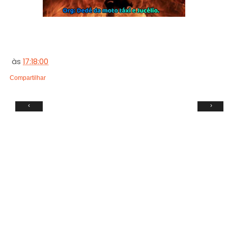
às
17:18:00
Compartilhar
‹
›