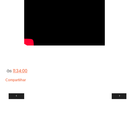
às
11:34:00
Compartilhar
‹
›