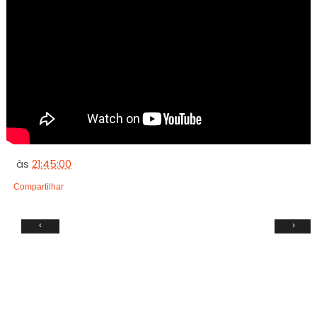
às
21:45:00
Compartilhar
‹
›