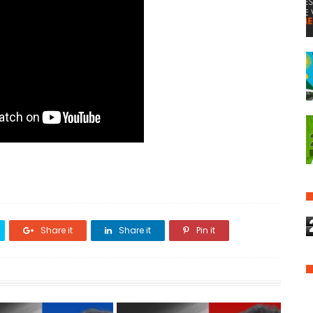
Share it
Share it
Pin it