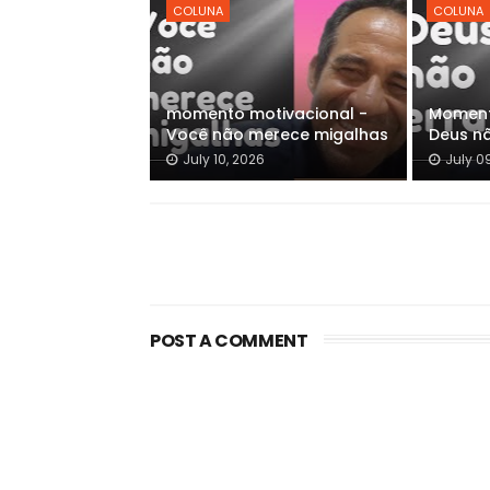
COLUNA
COLUNA
momento motivacional -
Moment
Você não merece migalhas
Deus n
July 10, 2026
July 0
POST A COMMENT