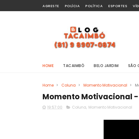
AGRESTE
POLÍCIA
POLÍTICA
ESPORTES
VÍ
HOME
TACAIMBÓ
BELO JARDIM
SÃO 
Home
>
Coluna
>
Momento Motivacional
>
M
Momento Motivacional - 
19:57:00
Coluna
,
Momento Motivacional