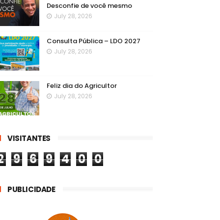
Desconfie de você mesmo
July 28, 2026
Consulta Pública – LDO 2027
July 28, 2026
Feliz dia do Agricultor
July 28, 2026
VISITANTES
2
9
6
9
4
0
0
PUBLICIDADE