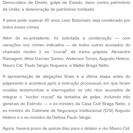
Democrático de Direito; golpe de Estado; dano contra patrimônio
da União; e deterioração de patrimônio tombado.
A pena pode superar 40 anos caso Bolsonaro seja condenado por
todos esses crimes.
Além do ex-presidente, foi solicitada a condenação — com
variações nos crimes indicados — de todos outros acusados do
chamado núcleo 1 ou "crucial" da trama golpista: Alexandre
Ramagem; Almir Garnier Santos; Anderson Torres; Augusto Heleno;
Mauro Cid; Paulo Sérgio Nogueira; e Walter Braga Netto.
A apresentação de alegações finais é a última etapa antes do
julgamento e acontece após a instrução processual, em que foram
ouvidas testemunhas e interrogados os oito réus acusados de
integrar o "núcleo crucial" da tentativa de golpe, incluindo três
generais do Exército — o ex-ministro da Casa Civil Braga Netto, o
ex-ministro do Gabinete de Segurança Institucional (GSI) Augusto
Heleno e o ex-ministro da Defesa Paulo Sérgio.
Agora, haverá prazo de quinze dias para o delator e réu Mauro Cid,