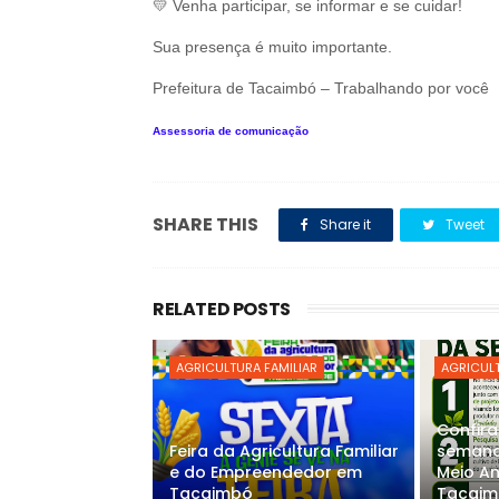
💛 Venha participar, se informar e se cuidar!
Sua presença é muito importante.
Prefeitura de Tacaimbó – Trabalhando por você
Assessoria de comunicação
SHARE THIS
Share it
Tweet
RELATED POSTS
AGRICULTURA FAMILIAR
AGRICULT
Confir
Feira da Agricultura Familiar
semana 
e do Empreendedor em
Meio A
Tacaimbó
Tacaim