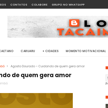
DEOS
CONTATOS
COLABORE
GRUPO NO WHATSAPP
CAETANO
CARUARU
+ CIDADES
MOMENTO MOTIVACIONAL
mbó
>
Agosto Dourado – Cuidando de quem gera amor
ndo de quem gera amor
aimbó
P