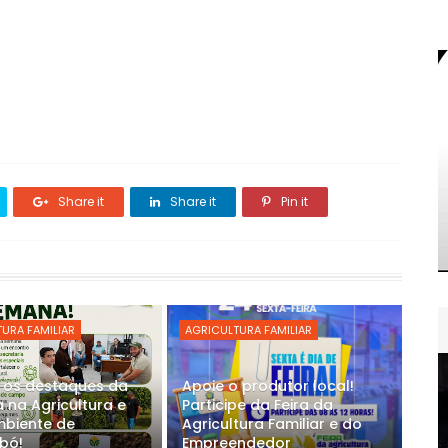
Share it
Share it
Pin it
URA FAMILIAR
AGRICULTURA FAMILIAR
a os destaques da
Apoie o produtor local!
na Agricultura e
Participe da Feira da
mbiente de
Agricultura Familiar e do
bó!
Empreendedor