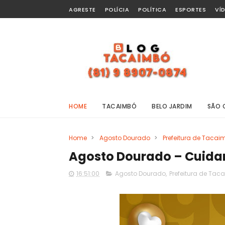
AGRESTE
POLÍCIA
POLÍTICA
ESPORTES
VÍ
HOME
TACAIMBÓ
BELO JARDIM
SÃO 
Home
>
Agosto Dourado
>
Prefeitura de Tacai
Agosto Dourado – Cuida
16:51:00
Agosto Dourado
,
Prefeitura de Tac