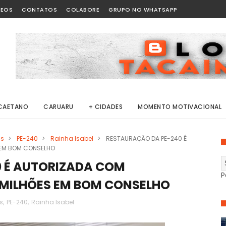
DEOS
CONTATOS
COLABORE
GRUPO NO WHATSAPP
CAETANO
CARUARU
+ CIDADES
MOMENTO MOTIVACIONAL
ns
>
PE-240
>
Rainha Isabel
>
RESTAURAÇÃO DA PE-240 É
S EM BOM CONSELHO
 É AUTORIZADA COM
P
4 MILHÕES EM BOM CONSELHO
s
,
PE-240
,
Rainha Isabel