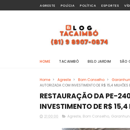
AGRESTE
POLÍCIA
POLÍTICA
ESPORTES
VÍ
HOME
TACAIMBÓ
BELO JARDIM
SÃO 
Home
>
Agreste
>
Bom Conselho
>
Garanhu
AUTORIZADA COM INVESTIMENTO DE R$ 15,4 MILHÕE
RESTAURAÇÃO DA PE-240
INVESTIMENTO DE R$ 15,
21:00:00
Agreste
,
Bom Conselho
,
Garanhun