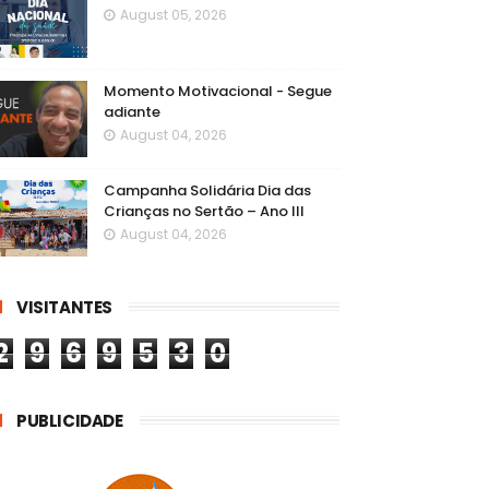
August 05, 2026
Momento Motivacional - Segue
adiante
August 04, 2026
Campanha Solidária Dia das
Crianças no Sertão – Ano III
August 04, 2026
VISITANTES
2
9
6
9
5
3
0
PUBLICIDADE