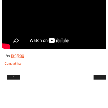
às
19:35:00
Compartilhar
‹
›