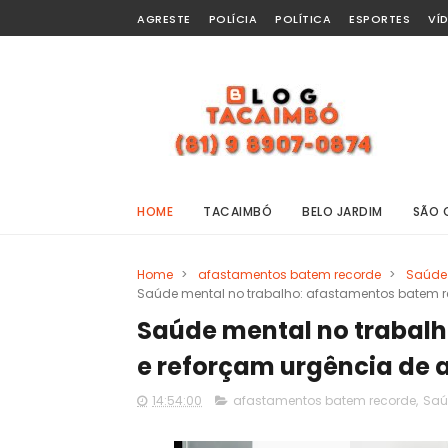
AGRESTE
POLÍCIA
POLÍTICA
ESPORTES
VÍ
HOME
TACAIMBÓ
BELO JARDIM
SÃO 
Home
>
afastamentos batem recorde
>
Saúde 
Saúde mental no trabalho: afastamentos batem r
Saúde mental no trabal
e reforçam urgência de 
14:54:00
afastamentos batem recorde
,
Saú