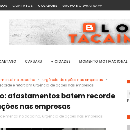
DEOS
CONTATOS
COLABORE
GRUPO NO WHATSAPP
CAETANO
CARUARU
+ CIDADES
MOMENTO MOTIVACIONAL
mental no trabalho
>
urgência de ações nas empresas
>
ecorde e reforçam urgência de ações nas empresas
ho: afastamentos batem recorde
P
ações nas empresas
de mental no trabalho
,
urgência de ações nas empresas