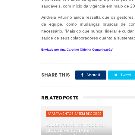
saudáveis, com início da vigência em maio de 2
Andreia Viturino ainda ressalta que os gestore
da equipe, como mudanças bruscas de com
necessário. “Mais do que nunca, liderar é cuida
saúde de seus colaboradores quanto a sustentabil
Enviado por Ana Caroline (Oficina Comunicação)
SHARE THIS
Share it
Tweet
RELATED POSTS
AFASTAMENTOS BATEM RECORDE
Saúde mental no trabalho:
afastamentos batem