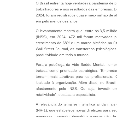
O Brasil enfrenta hoje verdadeira pandemia de 
trabalhadores e nos resultados das empresas. D
2024, foram registrados quase meio milhão de 
em pelo menos dez anos.
O levantamento mostra que, entre os 3,5 milhões
(INSS), em 2024, 472 mil foram motivados po
crescimento de 68% e um marco histórico na ú
Wall Street Journal, os transtornos psicológic
produtividade em todo o mundo.
Para a psicóloga da Vide Saúde Mental, empre
tratada como prioridade estratégica. “Empre
tornam mais atrativas para os profissionais
lealdade à organização. Além disso, no Brasil
afastamento pelo INSS. Ou seja, investir 
rotatividade”, destaca a especialista.
A relevância do tema se intensifica ainda ma
(NR-1), que estabelece novas diretrizes para se
empresas, tornando obrigatória a prevenção de 