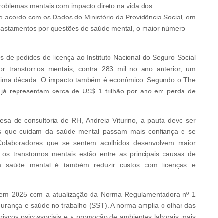
problemas mentais com impacto direto na vida dos
e acordo com os Dados do Ministério da Previdência Social, em
afastamentos por questões de saúde mental, o maior número
 de pedidos de licença ao Instituto Nacional do Seguro Social
r transtornos mentais, contra 283 mil no ano anterior, um
ltima década. O impacto também é econômico. Segundo o The
os já representam cerca de US$ 1 trilhão por ano em perda de
sa de consultoria de RH, Andreia Viturino, a pauta deve ser
sas que cuidam da saúde mental passam mais confiança e se
. Colaboradores que se sentem acolhidos desenvolvem maior
, os transtornos mentais estão entre as principais causas de
em saúde mental é também reduzir custos com licenças e
is em 2025 com a atualização da Norma Regulamentadora nº 1
gurança e saúde no trabalho (SST). A norma amplia o olhar das
riscos psicossociais e a promoção de ambientes laborais mais