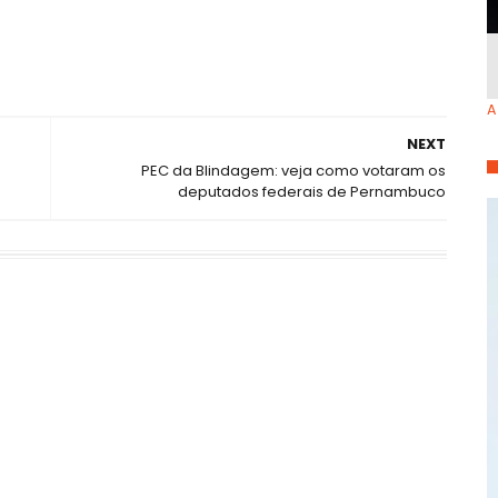
A
NEXT
PEC da Blindagem: veja como votaram os
deputados federais de Pernambuco