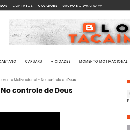
DEOS
CONTATOS
COLABORE
GRUPO NO WHATSAPP
CAETANO
CARUARU
+ CIDADES
MOMENTO MOTIVACIONAL
omento Motivacional - No controle de Deus
No controle de Deus
P