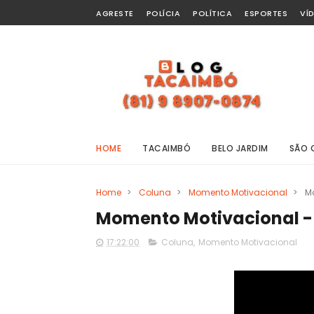
AGRESTE
POLÍCIA
POLÍTICA
ESPORTES
VÍ
HOME
TACAIMBÓ
BELO JARDIM
SÃO 
Home
>
Coluna
>
Momento Motivacional
>
M
Momento Motivacional - 
17:22:00
Coluna
,
Momento Motivacional