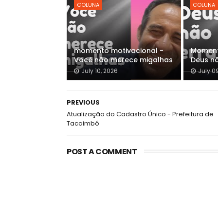
COLUNA
COLUNA
momento motivacional -
Moment
Você não merece migalhas
Deus n
July 10, 2026
July 0
PREVIOUS
Atualização do Cadastro Único - Prefeitura de
Tacaimbó
POST A COMMENT