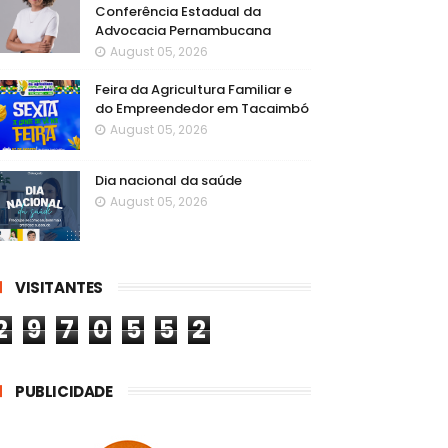
Conferência Estadual da
Advocacia Pernambucana
August 05, 2026
Feira da Agricultura Familiar e
do Empreendedor em Tacaimbó
August 05, 2026
Dia nacional da saúde
August 05, 2026
VISITANTES
2
9
7
0
5
5
2
PUBLICIDADE