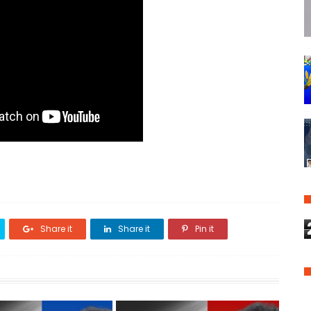
Share it
Share it
Pin it