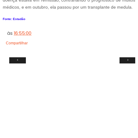
doença estava em remissão, contrariando o prognóstico de muitos
médicos, e em outubro, ela passou por um transplante de medula.
Fonte: Estadão
às
16:55:00
Compartilhar
‹
›