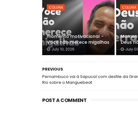
COLUNA
COLUNA
momento motivacional -
Moment
Você não merece migalhas
Deus n
July 10, 2026
July 0
PREVIOUS
Pernambuco vai à Sapucaí com desfile da Gra
Rio sobre o Manguebeat
POST A COMMENT