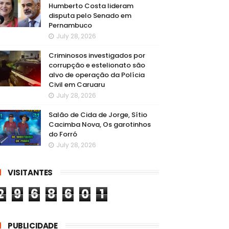
Humberto Costa lideram
disputa pelo Senado em
Pernambuco
July 28, 2026
Criminosos investigados por
corrupção e estelionato são
alvo de operação da Polícia
Civil em Caruaru
July 28, 2026
Salão de Cida de Jorge, Sítio
Cacimba Nova, Os garotinhos
do Forró
July 28, 2026
VISITANTES
2
9
6
8
6
0
1
PUBLICIDADE