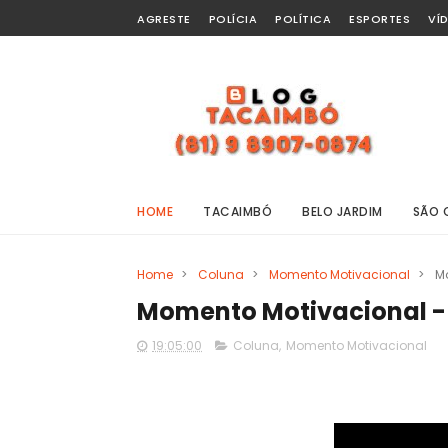
AGRESTE
POLÍCIA
POLÍTICA
ESPORTES
VÍ
HOME
TACAIMBÓ
BELO JARDIM
SÃO 
Home
>
Coluna
>
Momento Motivacional
>
M
Momento Motivacional -
19:05:00
Coluna
,
Momento Motivacional