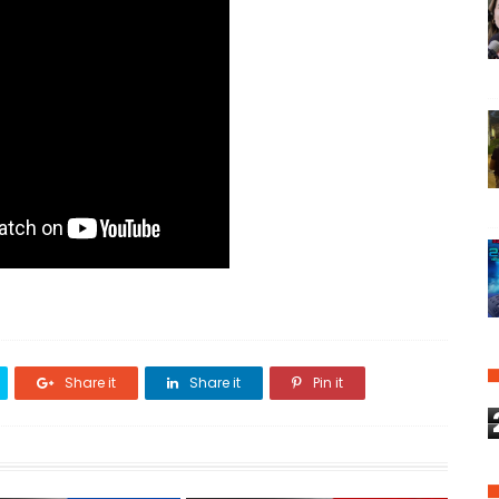
Share it
Share it
Pin it