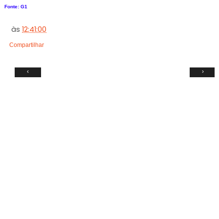
Fonte: G1
às
12:41:00
Compartilhar
‹
›