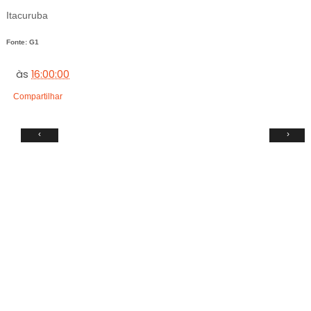
Itacuruba
Fonte: G1
às
16:00:00
Compartilhar
‹
›