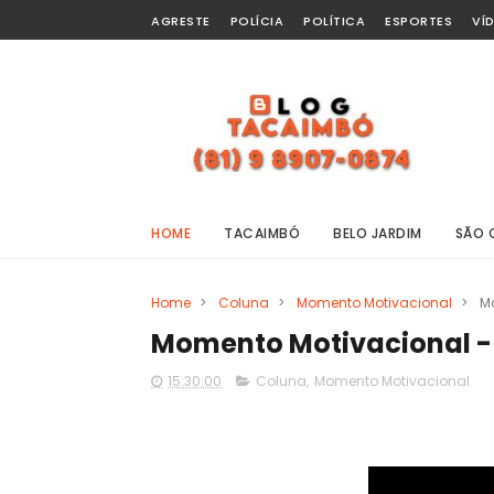
AGRESTE
POLÍCIA
POLÍTICA
ESPORTES
VÍ
HOME
TACAIMBÓ
BELO JARDIM
SÃO 
Home
>
Coluna
>
Momento Motivacional
>
M
Momento Motivacional -
15:30:00
Coluna
,
Momento Motivacional