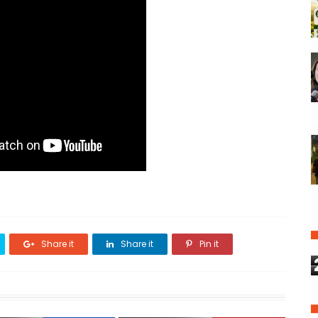
Share it
Share it
Pin it