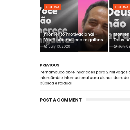
COLUNA
COLUNA
momento motivacional -
Moment
Você não merece migalhas
Deus n
July 10, 2026
July 0
PREVIOUS
Pernambuco abre inscrições para 2 mil vagas 
intercâmbio internacional para alunos da rede
pública estadual
POST A COMMENT