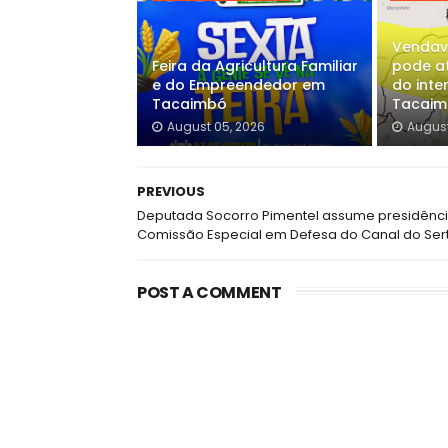
Vendav
Feira da Agricultura Familiar
pode at
e do Empreendedor em
do inter
Tacaimbó
Tacai
August 05, 2026
August
PREVIOUS
Deputada Socorro Pimentel assume presidênc
Comissão Especial em Defesa do Canal do Ser
POST A COMMENT