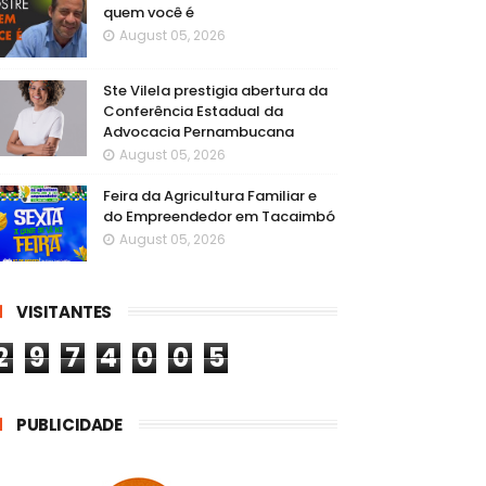
quem você é
August 05, 2026
Ste Vilela prestigia abertura da
Conferência Estadual da
Advocacia Pernambucana
August 05, 2026
Feira da Agricultura Familiar e
do Empreendedor em Tacaimbó
August 05, 2026
VISITANTES
2
9
7
4
0
0
5
PUBLICIDADE