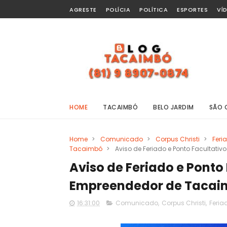
AGRESTE
POLÍCIA
POLÍTICA
ESPORTES
VÍ
HOME
TACAIMBÓ
BELO JARDIM
SÃO 
Home
>
Comunicado
>
Corpus Christi
>
Feri
Tacaimbó
>
Aviso de Feriado e Ponto Facultat
Aviso de Feriado e Ponto
Empreendedor de Tacai
16:31:00
Comunicado
,
Corpus Christi
,
Feria