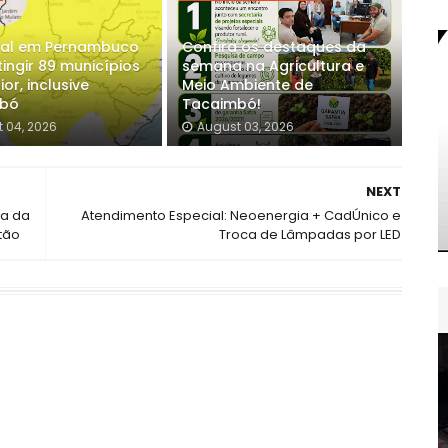
al em Pernambuco
Confira os destaques da
ingir 89 municípios
semana na Agricultura e
ior, inclusive
Meio Ambiente de
mbó
Tacaimbó!
 04, 2026
August 03, 2026
NEXT
ia da
Atendimento Especial: Neoenergia + CadÚnico e
tão
Troca de Lâmpadas por LED