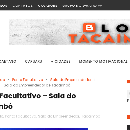
DEOS
CONTATOS
COLABORE
GRUPO NO WHATSAPP
CAETANO
CARUARU
+ CIDADES
MOMENTO MOTIVACIONAL
ado
>
Ponto Facultativo
>
Sala do Empreendedor
>
ivo – Sala do Empreendedor de Tacaimbó
 Facultativo – Sala do
P
mbó
do
,
Ponto Facultativo
,
Sala do Empreendedor
,
Tacaimbó