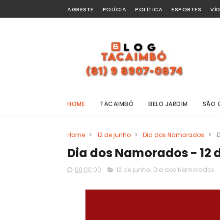
AGRESTE
POLÍCIA
POLÍTICA
ESPORTES
VÍ
HOME
TACAIMBÓ
BELO JARDIM
SÃO 
Home
>
12 de junho
>
Dia dos Namorados
>
D
Dia dos Namorados - 12 
00:00:00
12 de junho
,
Dia dos Namorados