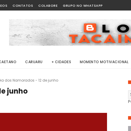
DEOS
CONTATOS
COLABORE
GRUPO NO WHATSAPP
CAETANO
CARUARU
+ CIDADES
MOMENTO MOTIVACIONAL
ia dos Namorados - 12 de junho
de junho
P