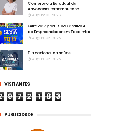
Conferência Estadual da
Advocacia Pernambucana
August 05, 2026
Feira da Agricultura Familiar e
do Empreendedor em Tacaimbó
August 05, 2026
Dia nacional da saúde
August 05, 2026
VISITANTES
2
9
7
2
1
8
3
PUBLICIDADE