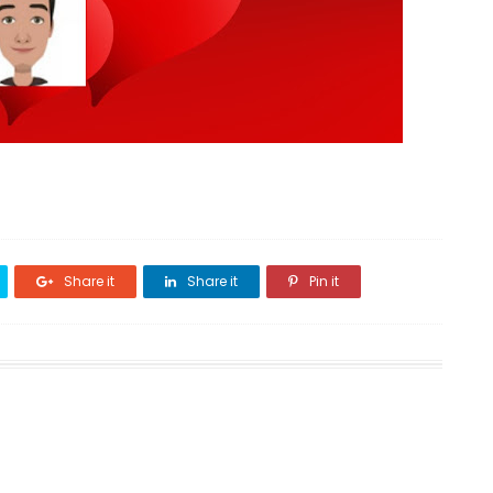
Share it
Share it
Pin it