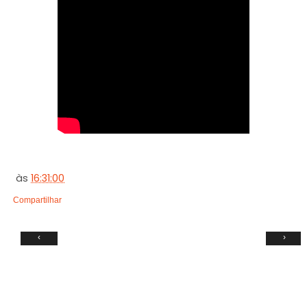
às
16:31:00
Compartilhar
‹
›