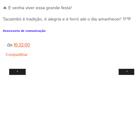
🔥 E venha viver essa grande festa!
Tacaimbó é tradição, é alegria e é forró até o dia amanhecer! 💛💚
Assessoria de comunicação
às
16:22:00
Compartilhar
‹
›