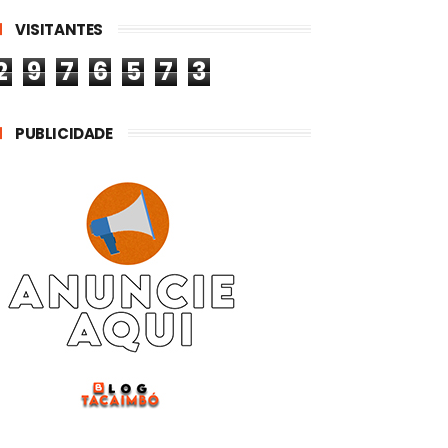
VISITANTES
2
9
7
6
5
7
3
PUBLICIDADE