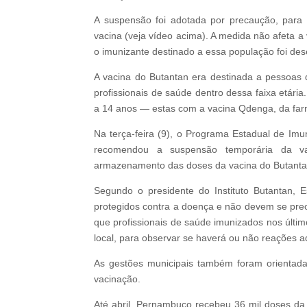
A suspensão foi adotada por precaução, para 
vacina (veja vídeo acima). A medida não afeta a
o imunizante destinado a essa população foi des
A vacina do Butantan era destinada a pessoas d
profissionais de saúde dentro dessa faixa etári
a 14 anos — estas com a vacina Qdenga, da far
Na terça-feira (9), o Programa Estadual de Im
recomendou a suspensão temporária da vac
armazenamento das doses da vacina do Butanta
Segundo o presidente do Instituto Butantan, E
protegidos contra a doença e não devem se pre
que profissionais de saúde imunizados nos úl
local, para observar se haverá ou não reações a
As gestões municipais também foram orientadas 
vacinação.
Até abril, Pernambuco recebeu 36 mil doses da