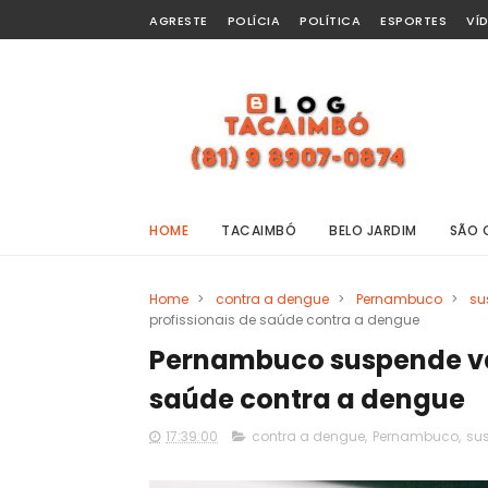
AGRESTE
POLÍCIA
POLÍTICA
ESPORTES
VÍ
HOME
TACAIMBÓ
BELO JARDIM
SÃO 
Home
>
contra a dengue
>
Pernambuco
>
su
profissionais de saúde contra a dengue
Pernambuco suspende va
saúde contra a dengue
17:39:00
contra a dengue
,
Pernambuco
,
su