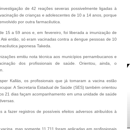
investigação de 42 reações severas possivelmente ligadas à
 vacinação de crianças e adolescentes de 10 a 14 anos, porque
envolvido por outra farmacêutica.
e 15 a 59 anos e, em fevereiro, foi liberada a imunização de
a. Até então, só eram vacinadas contra a dengue pessoas de 10
macêutica japonesa Takeda.
unizações emitiu nota técnica aos municípios pernambucanos e
inação dos profissionais de saúde. Orientou, ainda, o
n.
sper Kallás, os profissionais que já tomaram a vacina estão
ocupar. A Secretaria Estadual de Saúde (SES) também orientou
timos 21 dias façam acompanhamento em uma unidade de saúde
dversas.
a fazer registros de possíveis efeitos adversos atribuídos à
 vacina, mas somente 11.711 foram aplicadas em profissionais