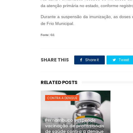
da atenção primária no estado, conforme regis
Durante a suspensão da imunização, as doses
de Frio Municipal.
Fonte: G1
SHARE THIS
Share it
Tweet
RELATED POSTS
CONTRA A DENGUE
Pernambuco suspende
vacinação de profissionais
de saúde contra a dengue