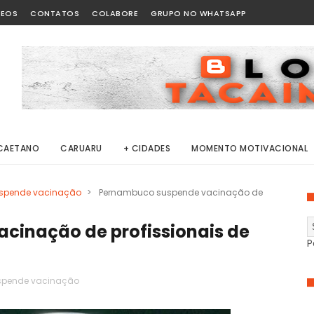
DEOS
CONTATOS
COLABORE
GRUPO NO WHATSAPP
CAETANO
CARUARU
+ CIDADES
MOMENTO MOTIVACIONAL
spende vacinação
>
Pernambuco suspende vacinação de
cinação de profissionais de
P
spende vacinação