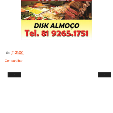
às
21:31:00
Compartilhar
‹
›