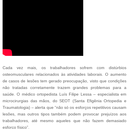
Cada vez mais, os trabalhadores sofrem com distúrbios
osteomusculares relacionados às atividades laborais. O aumento
de casos de lesões tem gerado preocupação, visto que condições
não tratadas corretamente trazem grandes problemas para a
saúde. O médico ortopedista Luís Filipe Lessa – especialista em
microcirurgias das mãos, do SEOT (Santa Efigênia Ortopedia e
Traumatologia) – alerta que “não só os esforços repetitivos causam
lesões, mas outros tipos também podem provocar prejuízos aos
trabalhadores, até mesmo aqueles que não fazem demasiado
esforço físico”.