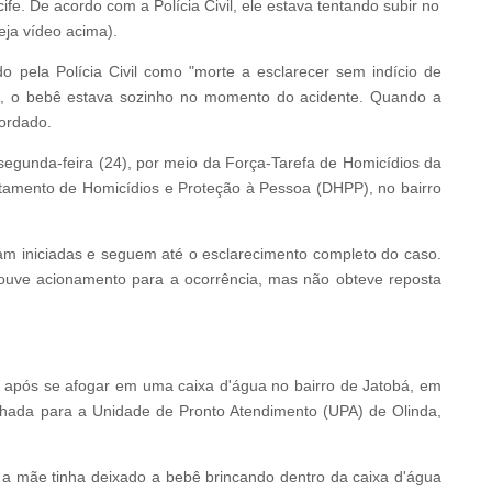
e. De acordo com a Polícia Civil, ele estava tentando subir no
eja vídeo acima).
o pela Polícia Civil como "morte a esclarecer sem indício de
1, o bebê estava sozinho no momento do acidente. Quando a
cordado.
segunda-feira (24), por meio da Força-Tarefa de Homicídios da
rtamento de Homicídios e Proteção à Pessoa (DHPP), no bairro
oram iniciadas e seguem até o esclarecimento completo do caso.
 houve acionamento para a ocorrência, mas não obteve reposta
 após se afogar em uma caixa d'água no bairro de Jatobá, em
inhada para a Unidade de Pronto Atendimento (UPA) de Olinda,
 a mãe tinha deixado a bebê brincando dentro da caixa d'água