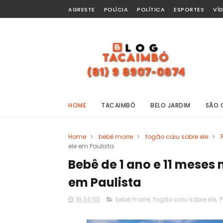
AGRESTE
POLÍCIA
POLÍTICA
ESPORTES
VÍ
HOME
TACAIMBÓ
BELO JARDIM
SÃO 
Home
>
bebê morre
>
fogão caiu sobre ele
>
ele em Paulista
Bebê de 1 ano e 11 meses 
em Paulista
16:34:00
bebê morre
,
fogão caiu sobre ele
,
P