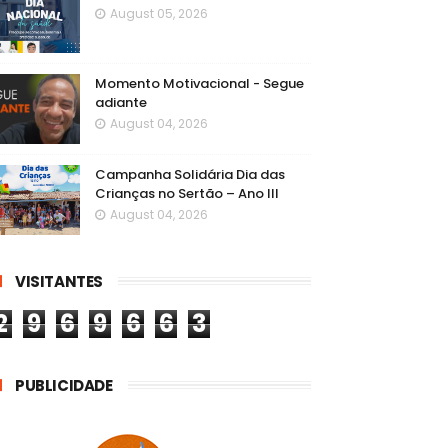
August 05, 2026
Momento Motivacional - Segue
adiante
August 04, 2026
Campanha Solidária Dia das
Crianças no Sertão – Ano III
August 04, 2026
VISITANTES
2
9
6
9
6
6
3
PUBLICIDADE