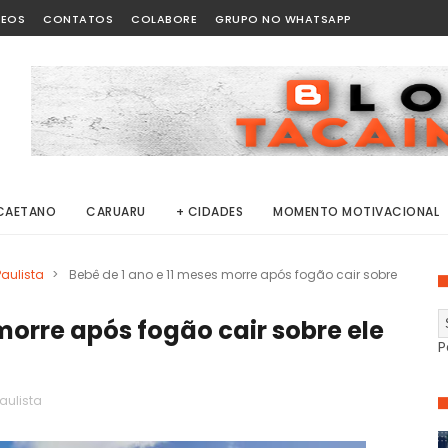
DEOS
CONTATOS
COLABORE
GRUPO NO WHATSAPP
CAETANO
CARUARU
+ CIDADES
MOMENTO MOTIVACIONAL
Paulista
>
Bebê de 1 ano e 11 meses morre após fogão cair sobre
morre após fogão cair sobre ele
P
aulista