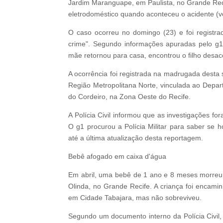
Jardim Maranguape, em Paulista, no Grande Recif
eletrodoméstico quando aconteceu o acidente (v
O caso ocorreu no domingo (23) e foi registrad
crime". Segundo informações apuradas pelo g
mãe retornou para casa, encontrou o filho desa
A ocorrência foi registrada na madrugada desta 
Região Metropolitana Norte, vinculada ao Depa
do Cordeiro, na Zona Oeste do Recife.
A Polícia Civil informou que as investigações f
O g1 procurou a Polícia Militar para saber se
até a última atualização desta reportagem.
Bebê afogado em caixa d'água
Em abril, uma bebê de 1 ano e 8 meses morreu
Olinda, no Grande Recife. A criança foi encam
em Cidade Tabajara, mas não sobreviveu.
Segundo um documento interno da Polícia Civil,