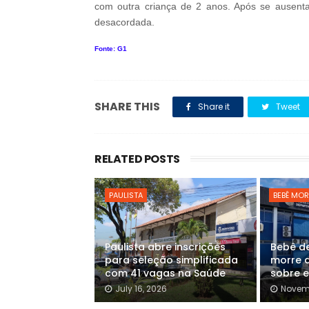
com outra criança de 2 anos. Após se ausenta
desacordada.
Fonte: G1
SHARE THIS
Share it
Tweet
RELATED POSTS
PAULISTA
BEBÊ MOR
Paulista abre inscrições
Bebê de
para seleção simplificada
morre 
com 41 vagas na Saúde
sobre e
July 16, 2026
Novemb