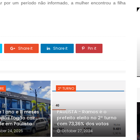
r por um período não informado, a mulher encontrou a filha
Share it
Share it
Pin it
RE
2º TURNO
 1 ano e 11 meses
PAULISTA - Ramos é o
após fogão cair
prefeito eleito no 2º turno
le em Paulista
com 73,36% dos votos
er 24, 2025
October 27, 2024