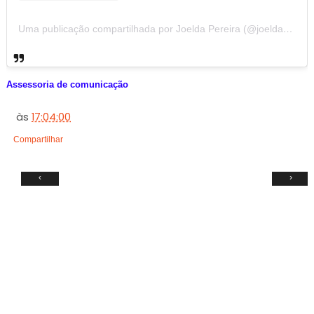
Uma publicação compartilhada por Joelda Pereira (@joeldapereira_)
Assessoria de comunicação
às
17:04:00
Compartilhar
‹
›