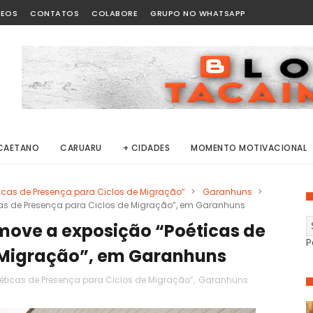
DEOS
CONTATOS
COLABORE
GRUPO NO WHATSAPP
CAETANO
CARUARU
+ CIDADES
MOMENTO MOTIVACIONAL
icas de Presença para Ciclos de Migração”
>
Garanhuns
>
cas de Presença para Ciclos de Migração”, em Garanhuns
omove a exposição “Poéticas de
P
 Migração”, em Garanhuns
éticas de Presença para Ciclos de Migração”
,
Garanhuns