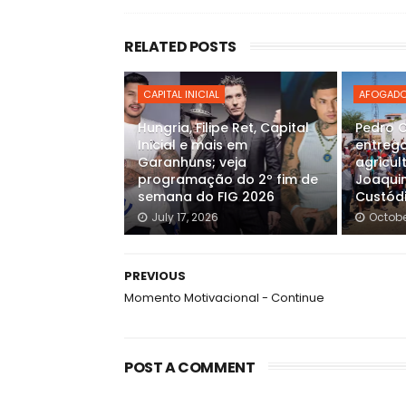
RELATED POSTS
CAPITAL INICIAL
AFOGADO
Hungria, Filipe Ret, Capital
Pedro 
Inicial e mais em
entrega
Garanhuns; veja
agricul
programação do 2º fim de
Joaqui
semana do FIG 2026
Custód
July 17, 2026
Octobe
PREVIOUS
Momento Motivacional - Continue
POST A COMMENT