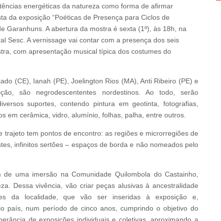
ências energéticas da natureza como forma de afirmar
sta da exposição “Poéticas de Presença para Ciclos de
e Garanhuns. A abertura da mostra é sexta (1º), às 18h, na
ral Sesc. A vernissage vai contar com a presença dos seis
tra, com apresentação musical típica dos costumes do
tado (CE), Ianah (PE), Joelington Rios (MA), Anti Ribeiro (PE) e
ão, são negrodescententes nordestinos. Ao todo, serão
versos suportes, contendo pintura em geotinta, fotografias,
s em cerâmica, vidro, alumínio, folhas, palha, entre outros.
te trajeto tem pontos de encontro: as regiões e microrregiões de
restes, infinitos sertões – espaços de borda e não nomeados pelo
am de uma imersão na Comunidade Quilombola do Castainho,
za. Dessa vivência, vão criar peças alusivas à ancestralidade
res da localidade, que vão ser inseridas à exposição e,
lo país, num período de cinco anos, cumprindo o objetivo do
erância de exposições individuais e coletivas, aproximando a