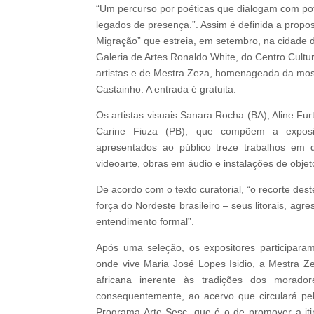
“Um percurso por poéticas que dialogam com pot
legados de presença.”. Assim é definida a propo
Migração” que estreia, em setembro, na cidade d
Galeria de Artes Ronaldo White, do Centro Cultu
artistas e de Mestra Zeza, homenageada da mos
Castainho. A entrada é gratuita.
Os artistas visuais Sanara Rocha (BA), Aline Fur
Carine Fiuza (PB), que compõem a exposiç
apresentados ao público treze trabalhos em di
videoarte, obras em áudio e instalações de objeto
De acordo com o texto curatorial, “o recorte des
força do Nordeste brasileiro – seus litorais, ag
entendimento formal”.
Após uma seleção, os expositores participar
onde vive Maria José Lopes Isidio, a Mestra Ze
africana inerente às tradições dos morado
consequentemente, ao acervo que circulará pe
Programa Arte Sesc, que é o de promover a itin