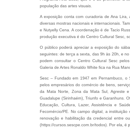
população das artes visuais.
A exposição conta com curadoria de Ana Lira, 
diversas mostras nacionais e internacionais. T
e Nutyelly Cena. A coordenação é de Tacio Rus
produção executiva é do Centro Cultural Sesc, s
O público poderá apreciar a exposição do sábad
seguintes: de terça a sexta, das 9h às 20h, e 
podem consultar o Centro Cultural Sesc pelo
Galeria de Artes Ronaldo White fica na Rua Man
Sesc – Fundado em 1947 em Pernambuco, o Ser
pelos empresários do comércio de bens, serviço
da Mata Norte, Zona da Mata Sul, Agreste e S
Guadalupe (Sirinhaém), Triunfo e Garanhuns. Of
Educação, Cultura, Lazer, Assistência e Saú
Fecomércio/PE. No campo digital, a instituição 
renovação e habilitação da credencial entre out
(https://cursos.sescpe.com.br/todos). Por ela, é