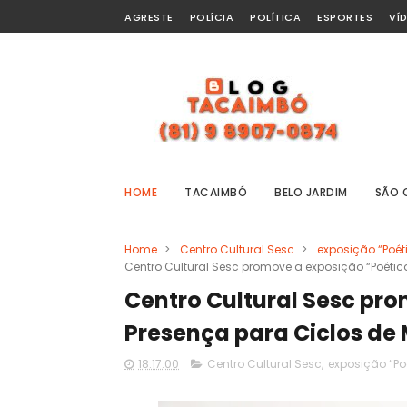
AGRESTE
POLÍCIA
POLÍTICA
ESPORTES
VÍ
HOME
TACAIMBÓ
BELO JARDIM
SÃO 
Home
>
Centro Cultural Sesc
>
exposição “Poét
Centro Cultural Sesc promove a exposição “Poéti
Centro Cultural Sesc pr
Presença para Ciclos de
18:17:00
Centro Cultural Sesc
,
exposição “Po