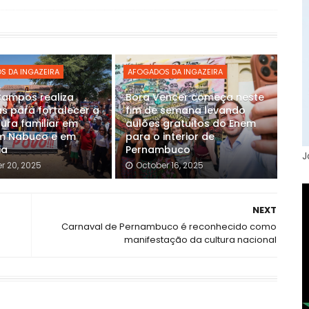
S DA INGAZEIRA
AFOGADOS DA INGAZEIRA
Campos realiza
Bora Vencer começa neste
s para fortalecer a
fim de semana levando
tura familiar em
aulões gratuitos do Enem
m Nabuco e em
para o interior de
ia
Pernambuco
J
r 20, 2025
October 16, 2025
NEXT
Carnaval de Pernambuco é reconhecido como
manifestação da cultura nacional