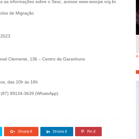
as as informações sobre o Sesc, acesse www.sescpe.org.br.
iclos de Migração
e 2023
A
anoel Clemente, 136 – Centro de Garanhuns
dos, das 10h às 16h
 (87) 99134-3639 (WhatsApp)
Share it
Share it
Pin it