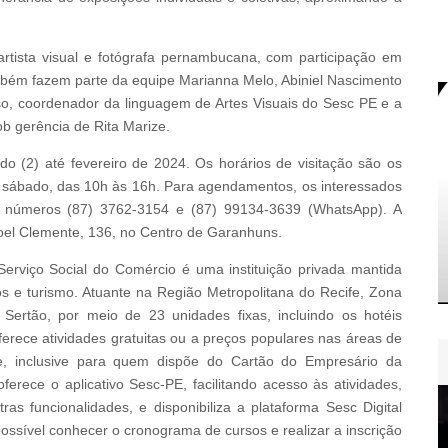
artista visual e fotógrafa pernambucana, com participação em
ambém fazem parte da equipe Marianna Melo, Abiniel Nascimento
so, coordenador da linguagem de Artes Visuais do Sesc PE e a
ob gerência de Rita Marize.
o (2) até fevereiro de 2024. Os horários de visitação são os
no sábado, das 10h às 16h. Para agendamentos, os interessados
s números (87) 3762-3154 e (87) 99134-3639 (WhatsApp). A
oel Clemente, 136, no Centro de Garanhuns.
viço Social do Comércio é uma instituição privada mantida
s e turismo. Atuante na Região Metropolitana do Recife, Zona
ertão, por meio de 23 unidades fixas, incluindo os hotéis
erece atividades gratuitas ou a preços populares nas áreas de
de, inclusive para quem dispõe do Cartão do Empresário da
oferece o aplicativo Sesc-PE, facilitando acesso às atividades,
ras funcionalidades, e disponibiliza a plataforma Sesc Digital
 possível conhecer o cronograma de cursos e realizar a inscrição